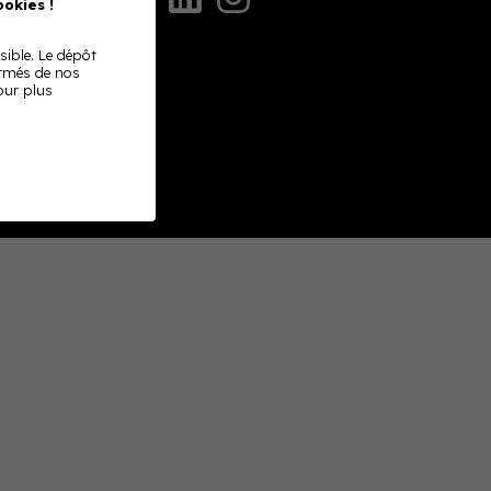
okies !
sible. Le dépôt
ormés de nos
Pour plus