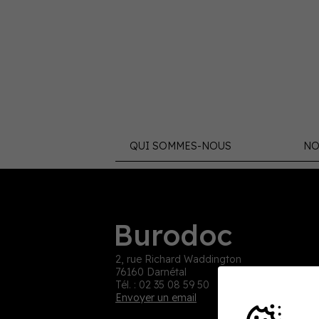
QUI SOMMES-NOUS
NO
Burodoc
2, rue Richard Waddington
76160 Darnétal
Tél. : 02 35 08 59 50
Envoyer un email