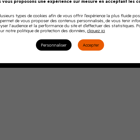
Politique de confidentialité
 vous proposons une expérience sur mesure en acceptant les co
Politique de cookies
Charte RSE
usieurs types de cookies afin de vous offrir l’expérience la plus fluide pos
Thèmes
 permet de vous proposer des contenus personnalisés, de vous tenir inf
lyser l'audience et la performance du site et d’effectuer des statistiques. 
ur notre politique de protection des données,
cliquez ici
Personnaliser
Accepter