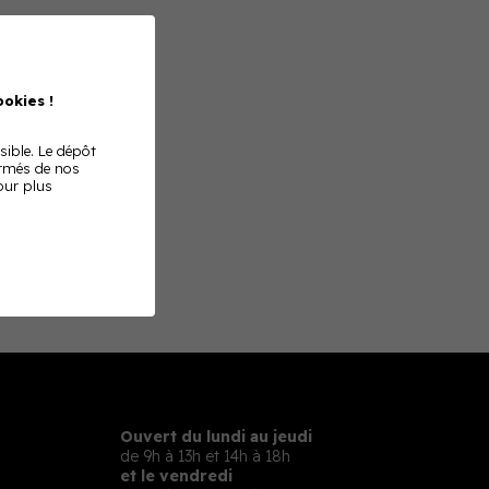
okies !
EPARATION
sible. Le dépôt
ormés de nos
Pour plus
Ouvert du lundi au jeudi
de 9h à 13h et 14h à 18h
et le vendredi