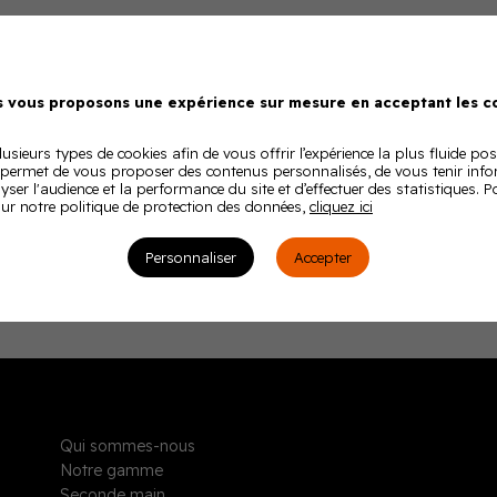
 vous proposons une expérience sur mesure en acceptant les co
CABINE ACOUSTIQUE
CLOISON DE S
usieurs types de cookies afin de vous offrir l’expérience la plus fluide pos
ALCOVE ACOUSTIQUE
 permet de vous proposer des contenus personnalisés, de vous tenir inf
lyser l'audience et la performance du site et d’effectuer des statistiques. 
ur notre politique de protection des données,
cliquez ici
Personnaliser
Accepter
Qui sommes-nous
Notre gamme
Seconde main