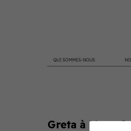
QUI SOMMES-NOUS
NO
Greta à Mont-S