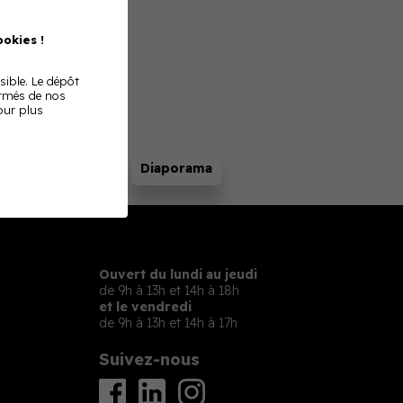
n.
okies !
sible. Le dépôt
ormés de nos
Pour plus
Ouvert du lundi au jeudi
de 9h à 13h et 14h à 18h
et le vendredi
de 9h à 13h et 14h à 17h
Suivez-nous