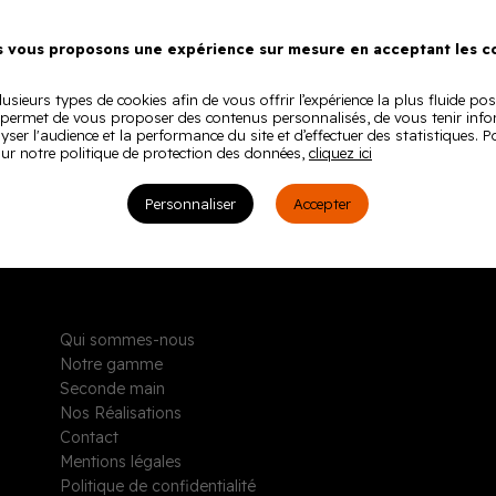
ce de restauration au centre de formation Greta à Mont-Saint-Aigna
 vous proposons une expérience sur mesure en acceptant les co
usieurs types de cookies afin de vous offrir l’expérience la plus fluide pos
 permet de vous proposer des contenus personnalisés, de vous tenir inf
lyser l'audience et la performance du site et d’effectuer des statistiques. 
ur notre politique de protection des données,
cliquez ici
Personnaliser
Accepter
Qui sommes-nous
Notre gamme
Seconde main
Nos Réalisations
Contact
Mentions légales
Politique de confidentialité