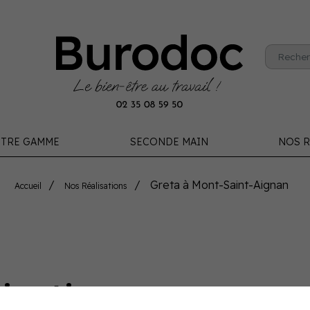
TRE GAMME
SECONDE MAIN
NOS R
Greta à Mont-Saint-Aignan
Accueil
Nos Réalisations
aint-Aignan