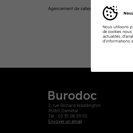
Agencement de salles de formation et espa
Nous
Nous utilisons pl
de cookies nous
actualités, d’ana
d’informations s
Burodoc
2, rue Richard Waddington
76160 Darnétal
Tél. : 02 35 08 59 50
Envoyer un email