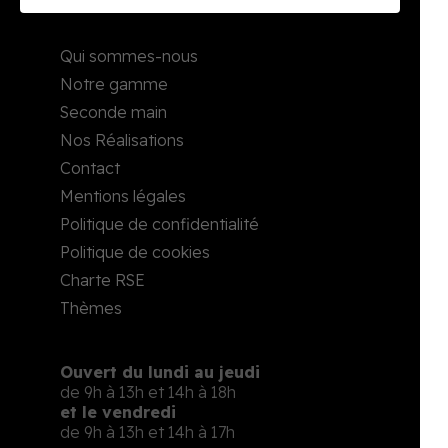
Qui sommes-nous
Notre gamme
Seconde main
Nos Réalisations
Contact
Mentions légales
Politique de confidentialité
Politique de cookies
Charte RSE
Thèmes
Ouvert du lundi au jeudi
de 9h à 13h et 14h à 18h
et le vendredi
de 9h à 13h et 14h à 17h