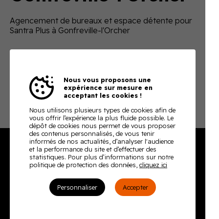
Agencement de bureaux et espace détente pour
Santra Plus à Gonfreville-l'Orcher
Nous vous proposons une
expérience sur mesure en
acceptant les cookies !
Nous utilisons plusieurs types de cookies afin de
vous offrir l’expérience la plus fluide possible. Le
dépôt de cookies nous permet de vous proposer
des contenus personnalisés, de vous tenir
informés de nos actualités, d’analyser l'audience
et la performance du site et d’effectuer des
statistiques. Pour plus d’informations sur notre
Burodoc
politique de protection des données,
cliquez ici
2, rue Richard Waddington
Personnaliser
Accepter
76160 Darnétal
Tél. : 02 35 08 59 50
Envoyer un email