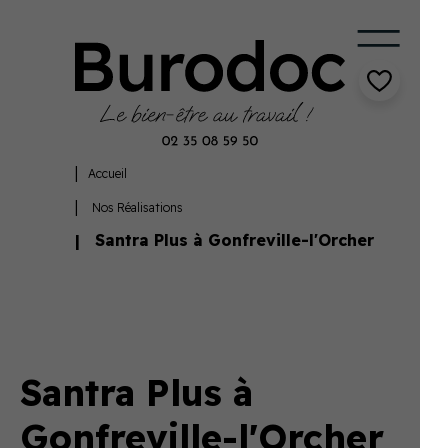
Accueil
Nos Réalisations
Santra Plus à Gonfreville-l'Orcher
Santra Plus à
Gonfreville-l'Orcher