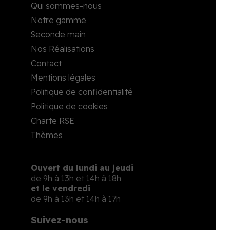
Qui sommes-nous
Notre gamme
Seconde main
Nos Réalisations
Contact
Mentions légales
Politique de confidentialité
Politique de cookies
Charte RSE
Thèmes
Ouvert du lundi au jeudi
de 9h à 13h et 14h à 18h
et le vendredi
de 9h à 13h et 14h à 17h
Suivez-nous