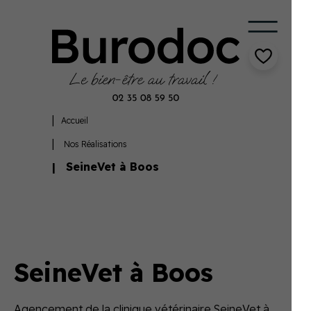
Accueil
Nos Réalisations
SeineVet à Boos
SeineVet à Boos
Agencement de la clinique vétérinaire SeineVet à