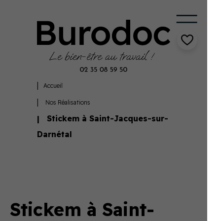
Accueil
Nos Réalisations
Stickem à Saint-Jacques-sur-
Darnétal
Stickem à Saint-