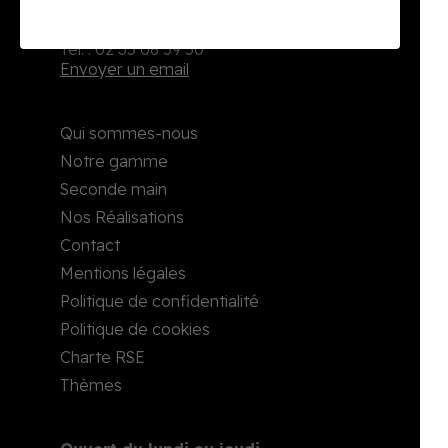
2, rue Richard Waddington
76160 Darnétal
Tél. : 02 35 08 59 50
Envoyer un email
Qui sommes-nous
Notre gamme
Seconde main
Nos Réalisations
Contact
Mentions légales
Politique de confidentialité
Politique de cookies
Charte RSE
Thèmes