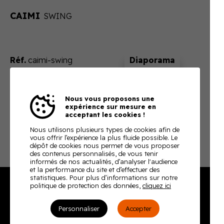
CAIMI
SWING
Réf.
caimi-swing
Sur devis
Nous vous proposons une
En ajoutant ce produit à votre panier, nous vous
expérience sur mesure en
enverrons un devis ajusté à votre besoin
acceptant les cookies !
Télécharger la fiche technique
Nous utilisons plusieurs types de cookies afin de
vous offrir l’expérience la plus fluide possible. Le
dépôt de cookies nous permet de vous proposer
des contenus personnalisés, de vous tenir
informés de nos actualités, d’analyser l'audience
et la performance du site et d’effectuer des
statistiques. Pour plus d’informations sur notre
politique de protection des données,
cliquez ici
Burodoc
Personnaliser
Accepter