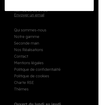
2, rue Richard Waddington
76160 Darnétal
Tél. : 02 35 08 59 50
Envoyer un email
Qui sommes-nous
Notre gamme
Seconde main
Nos Réalisations
Contact
Mentions légales
Politique de confidentialité
Politique de cookies
Charte RSE
Thèmes
Ouvert du lundi au jeudi