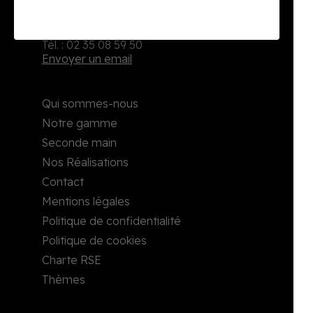
2, rue Richard Waddington
76160 Darnétal
Tél. : 02 35 08 59 50
Envoyer un email
Qui sommes-nous
Notre gamme
Seconde main
Nos Réalisations
Contact
Mentions légales
Politique de confidentialité
Politique de cookies
Charte RSE
Thèmes