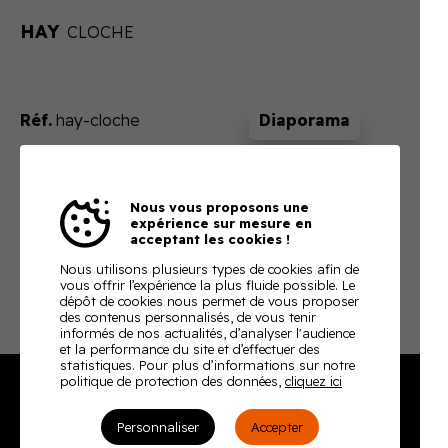
HAY
CLOCHE
Réf.
hay-cloche
320.8 H.T.
TVA 20%
Nous vous proposons une
En ajoutant ce produit à votre panier, nous vous
expérience sur mesure en
acceptant les cookies !
enverrons un devis ajusté à votre besoin
Nous utilisons plusieurs types de cookies afin de
Télécharger la fiche technique
vous offrir l’expérience la plus fluide possible. Le
dépôt de cookies nous permet de vous proposer
des contenus personnalisés, de vous tenir
informés de nos actualités, d’analyser l'audience
et la performance du site et d’effectuer des
statistiques. Pour plus d’informations sur notre
politique de protection des données,
cliquez ici
Burodoc
Personnaliser
Accepter