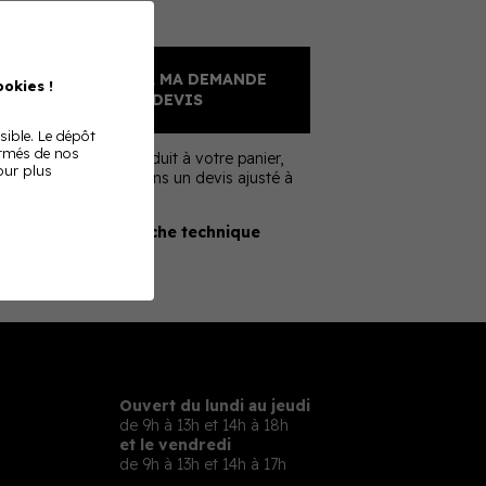
Sur devis
AJOUTER À MA DEMANDE
okies !
DE DEVIS
sible. Le dépôt
ormés de nos
En ajoutant ce produit à votre panier,
Pour plus
nous vous enverrons un devis ajusté à
votre besoin
Télécharger la fiche technique
Ouvert du lundi au jeudi
de 9h à 13h et 14h à 18h
et le vendredi
de 9h à 13h et 14h à 17h