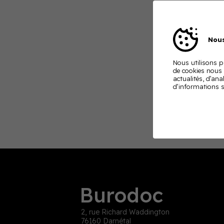
Nous
Nous utilisons pl
de cookies nous
actualités, d’ana
d’informations s
Burodoc
2, rue Richard Waddington
76160 Darnétal