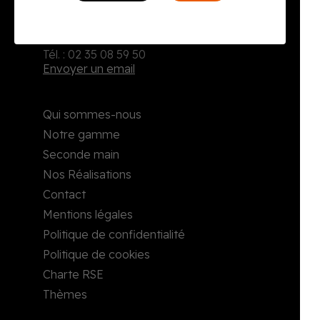
Burodoc
2, rue Richard Waddington
76160 Darnétal
Tél. : 02 35 08 59 50
Envoyer un email
Qui sommes-nous
Notre gamme
Seconde main
Nos Réalisations
Contact
Mentions légales
Politique de confidentialité
Politique de cookies
Charte RSE
Thèmes