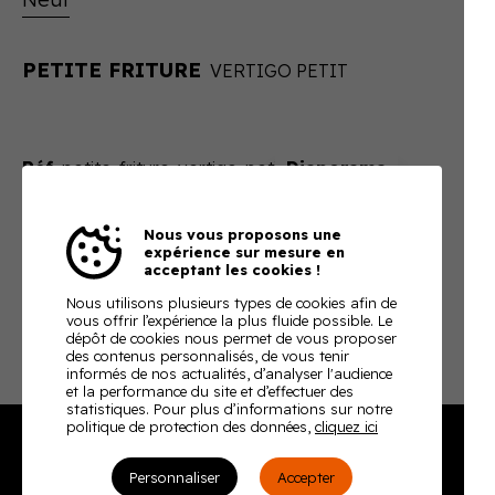
PETITE FRITURE
VERTIGO PETIT
Réf.
petite-friture-vertigo-petit
Sur devis
Nous vous proposons une
expérience sur mesure en
En ajoutant ce produit à votre panier, nous vous
acceptant les cookies !
enverrons un devis ajusté à votre besoin
Nous utilisons plusieurs types de cookies afin de
Télécharger la fiche technique
vous offrir l’expérience la plus fluide possible. Le
dépôt de cookies nous permet de vous proposer
des contenus personnalisés, de vous tenir
informés de nos actualités, d’analyser l'audience
et la performance du site et d’effectuer des
statistiques. Pour plus d’informations sur notre
politique de protection des données,
cliquez ici
Personnaliser
Accepter