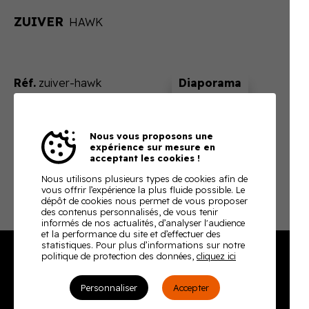
ZUIVER
HAWK
Réf.
zuiver-hawk
Sur devis
Nous vous proposons une
En ajoutant ce produit à votre panier, nous vous
expérience sur mesure en
enverrons un devis ajusté à votre besoin
acceptant les cookies !
Télécharger la fiche technique
Nous utilisons plusieurs types de cookies afin de
vous offrir l’expérience la plus fluide possible. Le
dépôt de cookies nous permet de vous proposer
des contenus personnalisés, de vous tenir
informés de nos actualités, d’analyser l'audience
et la performance du site et d’effectuer des
statistiques. Pour plus d’informations sur notre
politique de protection des données,
cliquez ici
Burodoc
Personnaliser
Accepter