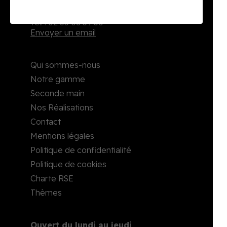
2, rue Richard Waddington
76160 Darnétal
Tél. : 02 35 08 59 50
Envoyer un email
Qui sommes-nous
Notre gamme
Seconde main
Nos Réalisations
Contact
Mentions légales
Politique de confidentialité
Politique de cookies
Charte RSE
Thèmes
Ouvert du lundi au jeudi