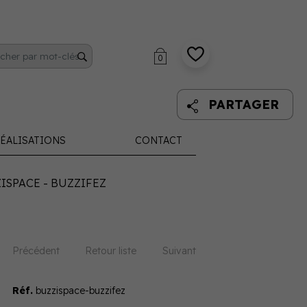
0
PARTAGER
ÉALISATIONS
CONTACT
ISPACE - BUZZIFEZ
Précédent
Retour liste
Suivant
Réf.
buzzispace-buzzifez