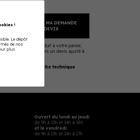
Sur devis
AJOUTER À MA DEMANDE
okies !
DE DEVIS
sible. Le dépôt
ormés de nos
En ajoutant ce produit à votre panier,
Pour plus
nous vous enverrons un devis ajusté à
votre besoin
Télécharger la fiche technique
Ouvert du lundi au jeudi
de 9h à 13h et 14h à 18h
et le vendredi
de 9h à 13h et 14h à 17h