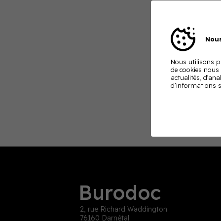
Nous
Nous utilisons pl
de cookies nous
actualités, d’ana
d’informations s
Burodoc
2, rue Richard Waddington
76160 Darnétal