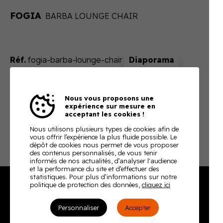
FOGIA
BARBA LOUNGE CHAIR
Réf.
fogia-barba-lounge-chair
Sur devis
Nous vous proposons une
En ajoutant ce produit à votre panier, nous vous
expérience sur mesure en
enverrons un devis ajusté à votre besoin
acceptant les cookies !
Télécharger la fiche technique
Nous utilisons plusieurs types de cookies afin de
vous offrir l’expérience la plus fluide possible. Le
dépôt de cookies nous permet de vous proposer
des contenus personnalisés, de vous tenir
informés de nos actualités, d’analyser l'audience
et la performance du site et d’effectuer des
statistiques. Pour plus d’informations sur notre
politique de protection des données,
cliquez ici
Burodoc
Personnaliser
Accepter