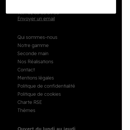
2, rue Richard Waddington
76160 Darnétal
Tél. : 02 35 08 59 50
Envoyer un email
Qui sommes-nous
Notre gamme
Seconde main
Nos Réalisations
Contact
Mentions légales
Politique de confidentialité
Politique de cookies
Charte RSE
Thèmes
Ouvert du lundi au jeudi