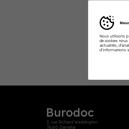
Nous
Nous utilisons pl
de cookies nous
actualités, d’ana
d’informations s
Burodoc
2, rue Richard Waddington
76160 Darnétal