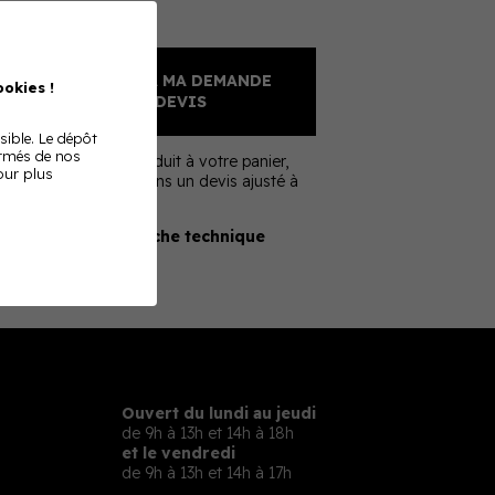
Sur devis
AJOUTER À MA DEMANDE
okies !
DE DEVIS
sible. Le dépôt
ormés de nos
En ajoutant ce produit à votre panier,
Pour plus
nous vous enverrons un devis ajusté à
votre besoin
Télécharger la fiche technique
Ouvert du lundi au jeudi
de 9h à 13h et 14h à 18h
et le vendredi
de 9h à 13h et 14h à 17h