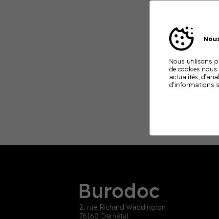
Nous
Nous utilisons pl
de cookies nous
actualités, d’ana
d’informations s
Burodoc
2, rue Richard Waddington
76160 Darnétal