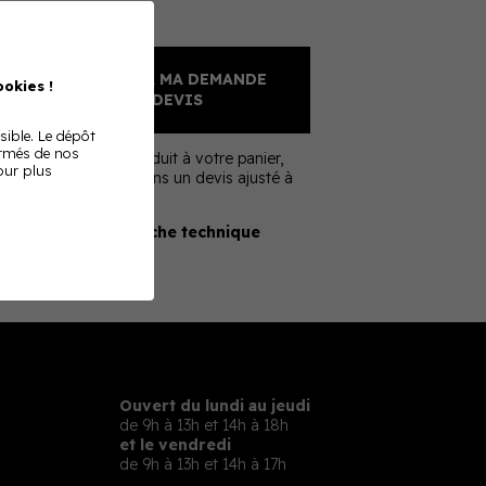
Sur devis
AJOUTER À MA DEMANDE
okies !
DE DEVIS
sible. Le dépôt
ormés de nos
En ajoutant ce produit à votre panier,
Pour plus
nous vous enverrons un devis ajusté à
votre besoin
Télécharger la fiche technique
Ouvert du lundi au jeudi
de 9h à 13h et 14h à 18h
et le vendredi
de 9h à 13h et 14h à 17h