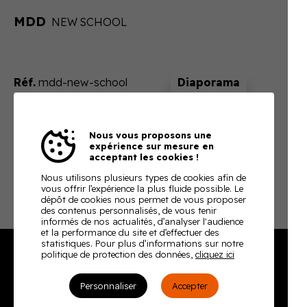
MDD
NEW SCHOOL
Réf.
mdd-new-school
Sur devis
Nous vous proposons une
En ajoutant ce produit à votre panier, nous vous
expérience sur mesure en
enverrons un devis ajusté à votre besoin
acceptant les cookies !
Télécharger la fiche technique
Nous utilisons plusieurs types de cookies afin de
vous offrir l’expérience la plus fluide possible. Le
dépôt de cookies nous permet de vous proposer
des contenus personnalisés, de vous tenir
informés de nos actualités, d’analyser l'audience
et la performance du site et d’effectuer des
statistiques. Pour plus d’informations sur notre
politique de protection des données,
cliquez ici
Burodoc
Personnaliser
Accepter