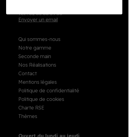
2, rue Richard Waddington
76160 Darnétal
Tél. : 02 35 08 59 50
Envoyer un email
Qui sommes-nous
Notre gamme
Seconde main
Nos Réalisations
Contact
Mentions légales
Politique de confidentialité
Politique de cookies
Charte RSE
Thèmes
Ouvert du lundi au jeudi