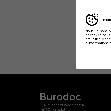
Nous
Nous utilisons pl
de cookies nous
actualités, d’ana
d’informations s
Burodoc
2, rue Richard Waddington
76160 Darnétal