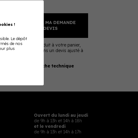
Sur devis
AJOUTER À MA DEMANDE
okies !
DE DEVIS
sible. Le dépôt
ormés de nos
En ajoutant ce produit à votre panier,
Pour plus
nous vous enverrons un devis ajusté à
votre besoin
Télécharger la fiche technique
Ouvert du lundi au jeudi
de 9h à 13h et 14h à 18h
et le vendredi
de 9h à 13h et 14h à 17h