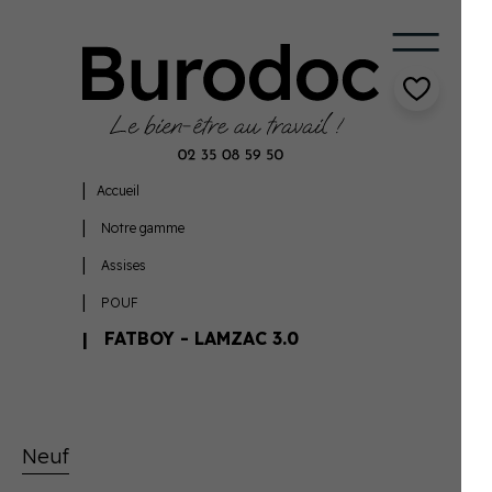
Accueil
Notre gamme
Assises
POUF
FATBOY - LAMZAC 3.0
Neuf