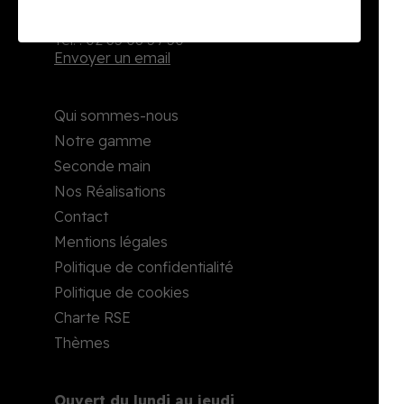
2, rue Richard Waddington
76160 Darnétal
Tél. : 02 35 08 59 50
Envoyer un email
Qui sommes-nous
Notre gamme
Seconde main
Nos Réalisations
Contact
Mentions légales
Politique de confidentialité
Politique de cookies
Charte RSE
Thèmes
Ouvert du lundi au jeudi