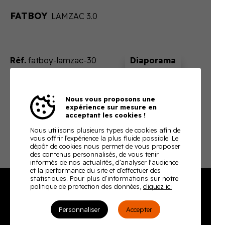
FATBOY
LAMZAC 3.0
Réf.
fatboy-lamzac-30
Sur devis
Nous vous proposons une
En ajoutant ce produit à votre panier, nous vous
expérience sur mesure en
enverrons un devis ajusté à votre besoin
acceptant les cookies !
Télécharger la fiche technique
Nous utilisons plusieurs types de cookies afin de
vous offrir l’expérience la plus fluide possible. Le
dépôt de cookies nous permet de vous proposer
des contenus personnalisés, de vous tenir
informés de nos actualités, d’analyser l'audience
et la performance du site et d’effectuer des
statistiques. Pour plus d’informations sur notre
politique de protection des données,
cliquez ici
Burodoc
Personnaliser
Accepter