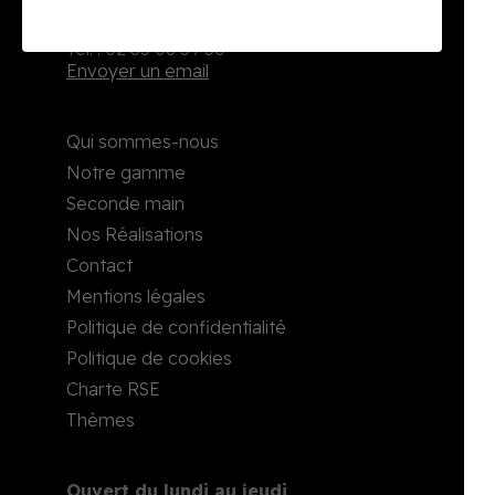
2, rue Richard Waddington
76160 Darnétal
Tél. : 02 35 08 59 50
Envoyer un email
Qui sommes-nous
Notre gamme
Seconde main
Nos Réalisations
Contact
Mentions légales
Politique de confidentialité
Politique de cookies
Charte RSE
Thèmes
Ouvert du lundi au jeudi