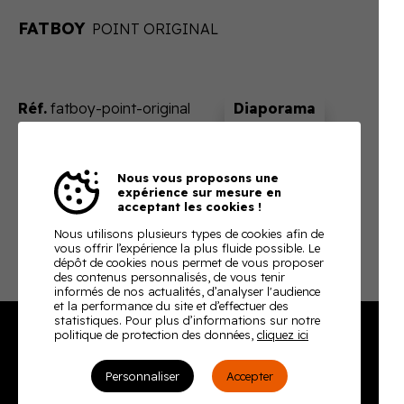
FATBOY
POINT ORIGINAL
Réf.
fatboy-point-original
Sur devis
Nous vous proposons une
En ajoutant ce produit à votre panier, nous vous
expérience sur mesure en
enverrons un devis ajusté à votre besoin
acceptant les cookies !
Télécharger la fiche technique
Nous utilisons plusieurs types de cookies afin de
vous offrir l’expérience la plus fluide possible. Le
dépôt de cookies nous permet de vous proposer
des contenus personnalisés, de vous tenir
informés de nos actualités, d’analyser l'audience
et la performance du site et d’effectuer des
statistiques. Pour plus d’informations sur notre
politique de protection des données,
cliquez ici
Burodoc
Personnaliser
Accepter