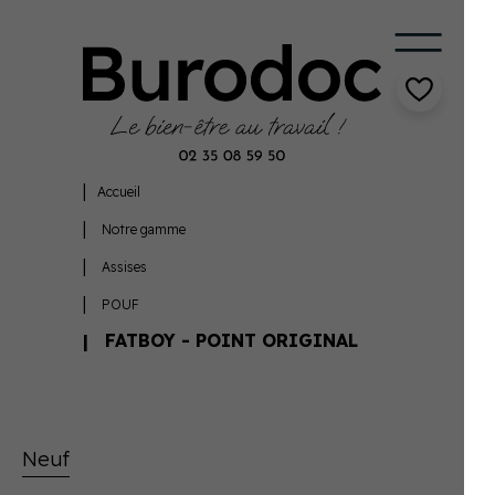
Accueil
Notre gamme
Assises
POUF
FATBOY - POINT ORIGINAL
Neuf