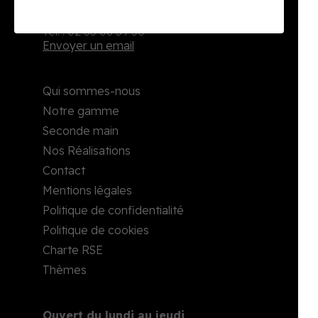
2, rue Richard Waddington
76160 Darnétal
Tél. : 02 35 08 59 50
Envoyer un email
Qui sommes-nous
Notre gamme
Seconde main
Nos Réalisations
Contact
Mentions légales
Politique de confidentialité
Politique de cookies
Charte RSE
Thèmes
Ouvert du lundi au jeudi