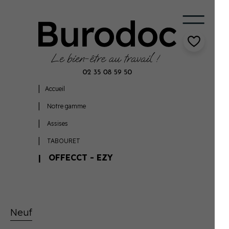
Accueil
Notre gamme
Assises
TABOURET
OFFECCT - EZY
Neuf