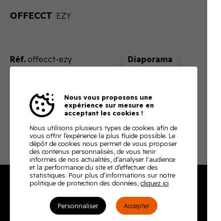
OFFECCT
EZY
Réf.
offecct-ezy
Sur devis
Nous vous proposons une
En ajoutant ce produit à votre panier, nous vous
expérience sur mesure en
enverrons un devis ajusté à votre besoin
acceptant les cookies !
Télécharger la fiche technique
Nous utilisons plusieurs types de cookies afin de
vous offrir l’expérience la plus fluide possible. Le
dépôt de cookies nous permet de vous proposer
des contenus personnalisés, de vous tenir
informés de nos actualités, d’analyser l'audience
et la performance du site et d’effectuer des
statistiques. Pour plus d’informations sur notre
politique de protection des données,
cliquez ici
Burodoc
Personnaliser
Accepter