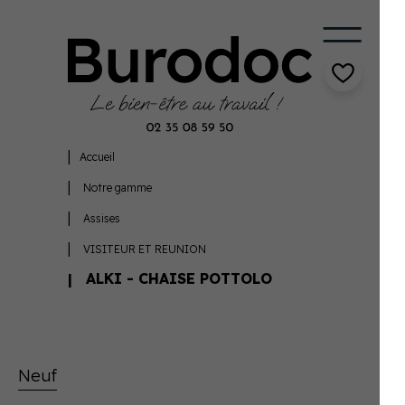
Accueil
Notre gamme
Assises
VISITEUR ET REUNION
ALKI - CHAISE POTTOLO
Neuf