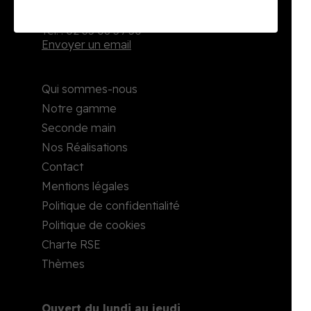
2, rue Richard Waddington
76160 Darnétal
Tél. : 02 35 08 59 50
Envoyer un email
Qui sommes-nous
Notre gamme
Seconde main
Nos Réalisations
Contact
Mentions légales
Politique de confidentialité
Politique de cookies
Charte RSE
Thèmes
Ouvert du lundi au jeudi