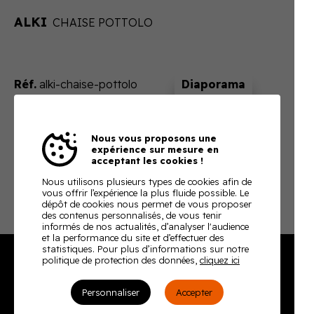
ALKI
CHAISE POTTOLO
Réf.
alki-chaise-pottolo
Sur devis
Nous vous proposons une
En ajoutant ce produit à votre panier, nous vous
expérience sur mesure en
enverrons un devis ajusté à votre besoin
acceptant les cookies !
Télécharger la fiche technique
Nous utilisons plusieurs types de cookies afin de
vous offrir l’expérience la plus fluide possible. Le
dépôt de cookies nous permet de vous proposer
des contenus personnalisés, de vous tenir
informés de nos actualités, d’analyser l'audience
et la performance du site et d’effectuer des
statistiques. Pour plus d’informations sur notre
politique de protection des données,
cliquez ici
Burodoc
Personnaliser
Accepter