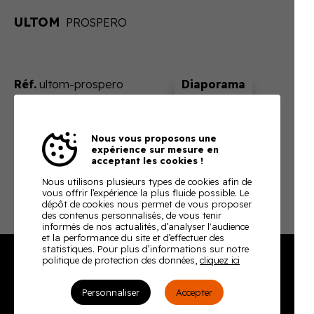
ULTOM
PROSPERO
Réf.
ultom-prospero
Sur devis
Nous vous proposons une
En ajoutant ce produit à votre panier, nous vous
expérience sur mesure en
enverrons un devis ajusté à votre besoin
acceptant les cookies !
Télécharger la fiche technique
Nous utilisons plusieurs types de cookies afin de
vous offrir l’expérience la plus fluide possible. Le
dépôt de cookies nous permet de vous proposer
des contenus personnalisés, de vous tenir
informés de nos actualités, d’analyser l'audience
et la performance du site et d’effectuer des
statistiques. Pour plus d’informations sur notre
politique de protection des données,
cliquez ici
Burodoc
Personnaliser
Accepter