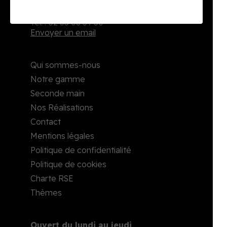
2, rue Richard Waddington
76160 Darnétal
Tél. : 02 35 08 59 50
Envoyer un email
Qui sommes-nous
Notre gamme
Seconde main
Nos Réalisations
Contact
Mentions légales
Politique de confidentialité
Politique de cookies
Charte RSE
Thèmes
Ouvert du lundi au jeudi