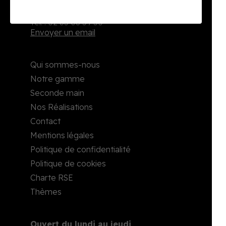
2, rue Richard Waddington
76160 Darnétal
Tél. : 02 35 08 59 50
Envoyer un email
Qui sommes-nous
Notre gamme
Seconde main
Nos Réalisations
Contact
Mentions légales
Politique de confidentialité
Politique de cookies
Charte RSE
Thèmes
Ouvert du lundi au jeudi