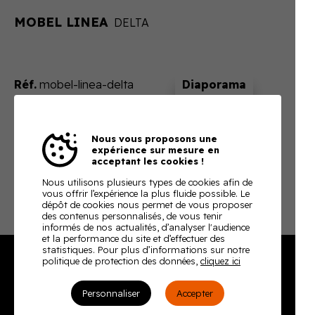
MOBEL LINEA
DELTA
Réf.
mobel-linea-delta
Sur devis
Nous vous proposons une
En ajoutant ce produit à votre panier, nous vous
expérience sur mesure en
enverrons un devis ajusté à votre besoin
acceptant les cookies !
Télécharger la fiche technique
Nous utilisons plusieurs types de cookies afin de
vous offrir l’expérience la plus fluide possible. Le
dépôt de cookies nous permet de vous proposer
des contenus personnalisés, de vous tenir
informés de nos actualités, d’analyser l'audience
et la performance du site et d’effectuer des
statistiques. Pour plus d’informations sur notre
politique de protection des données,
cliquez ici
Burodoc
Personnaliser
Accepter