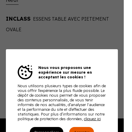
INCLASS
ESSENS TABLE AVEC PIETEMENT
OVALE
Réf.
inclass-essens-table-avec-pietement-ovale
Sur devis
Nous vous proposons une
expérience sur mesure en
acceptant les cookies !
En ajoutant ce produit à votre panier, nous vous
enverrons un devis ajusté à votre besoin
Nous utilisons plusieurs types de cookies afin de
vous offrir l’expérience la plus fluide possible. Le
dépôt de cookies nous permet de vous proposer
Télécharger la fiche technique
des contenus personnalisés, de vous tenir
informés de nos actualités, d’analyser l'audience
et la performance du site et d’effectuer des
statistiques. Pour plus d’informations sur notre
politique de protection des données,
cliquez ici