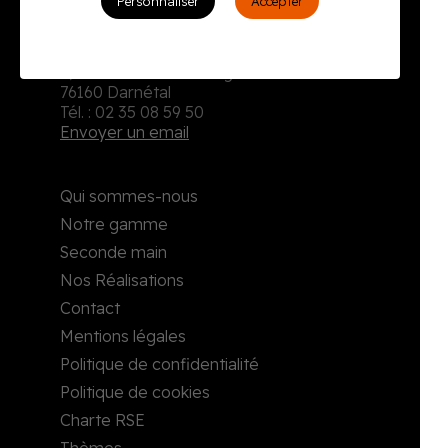
Personnaliser
Accepter
Burodoc
2, rue Richard Waddington
76160 Darnétal
Tél. : 02 35 08 59 50
Envoyer un email
Qui sommes-nous
Notre gamme
Seconde main
Nos Réalisations
Contact
Mentions légales
Politique de confidentialité
Politique de cookies
Charte RSE