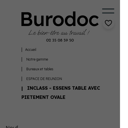
Accueil
Notre gamme
Bureaux et tables
ESPACE DE REUNION
INCLASS - ESSENS TABLE AVEC
PIETEMENT OVALE
Neuf