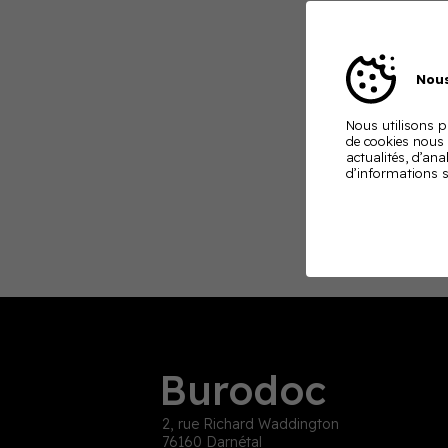
Nous
Nous utilisons pl
de cookies nous
actualités, d’ana
d’informations s
Burodoc
2, rue Richard Waddington
76160 Darnétal