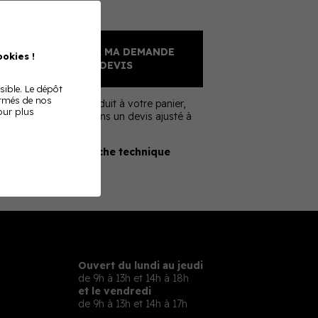
Sur devis
AJOUTER À MA DEMANDE
okies !
DE DEVIS
sible. Le dépôt
ormés de nos
En ajoutant ce produit à votre panier,
Pour plus
nous vous enverrons un devis ajusté à
votre besoin
Télécharger la fiche technique
Ouvert du lundi au jeudi
de 9h à 13h et 14h à 18h
et le vendredi
de 9h à 13h et 14h à 17h