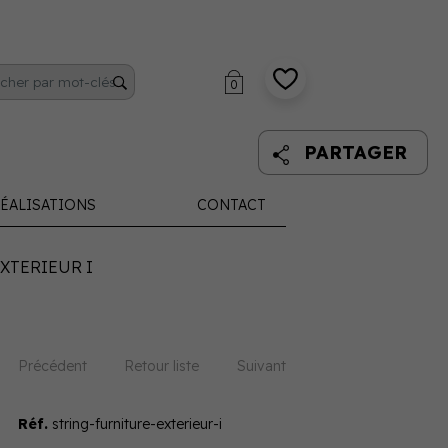
0
PARTAGER
ÉALISATIONS
CONTACT
XTERIEUR I
Précédent
Retour liste
Suivant
Réf.
string-furniture-exterieur-i