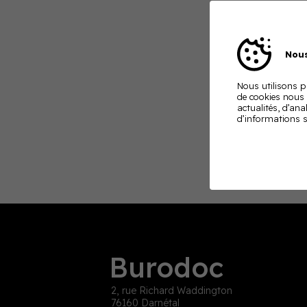
Nous
Nous utilisons pl
de cookies nous
actualités, d’ana
d’informations s
Burodoc
2, rue Richard Waddington
76160 Darnétal