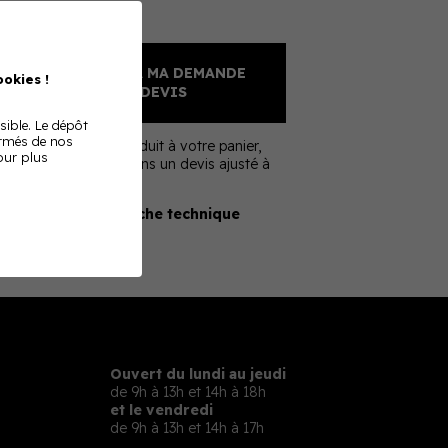
Sur devis
AJOUTER À MA DEMANDE
okies !
DE DEVIS
sible. Le dépôt
ormés de nos
En ajoutant ce produit à votre panier,
Pour plus
nous vous enverrons un devis ajusté à
votre besoin
Télécharger la fiche technique
Ouvert du lundi au jeudi
de 9h à 13h et 14h à 18h
et le vendredi
de 9h à 13h et 14h à 17h