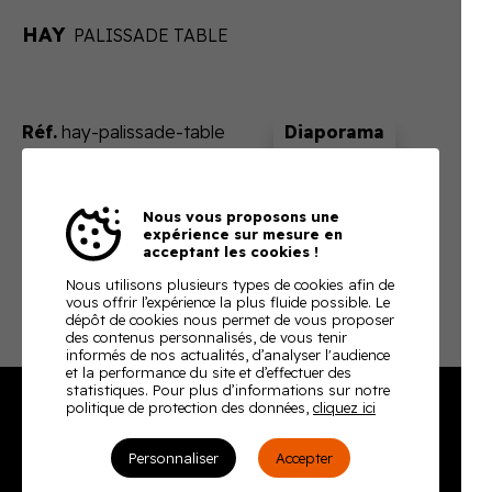
HAY
PALISSADE TABLE
Réf.
hay-palissade-table
Sur devis
Nous vous proposons une
En ajoutant ce produit à votre panier, nous vous
expérience sur mesure en
enverrons un devis ajusté à votre besoin
acceptant les cookies !
Télécharger la fiche technique
Nous utilisons plusieurs types de cookies afin de
vous offrir l’expérience la plus fluide possible. Le
dépôt de cookies nous permet de vous proposer
des contenus personnalisés, de vous tenir
informés de nos actualités, d’analyser l'audience
et la performance du site et d’effectuer des
statistiques. Pour plus d’informations sur notre
politique de protection des données,
cliquez ici
Burodoc
Personnaliser
Accepter