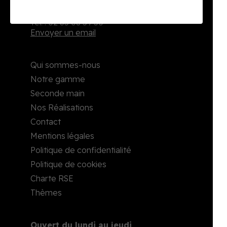
2, rue Richard Waddington
76160 Darnétal
Tél. : 02 35 08 59 50
Envoyer un email
Qui sommes-nous
Notre gamme
Seconde main
Nos Réalisations
Contact
Mentions légales
Politique de confidentialité
Politique de cookies
Charte RSE
Thèmes
Ouvert du lundi au jeudi