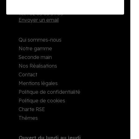
2, rue Richard Waddington
76160 Darnétal
Tél. : 02 35 08 59 50
Envoyer un email
Qui sommes-nous
Notre gamme
Seconde main
Nos Réalisations
Contact
Mentions légales
Politique de confidentialité
Politique de cookies
Charte RSE
Thèmes
Ouvert du lundi au jeudi