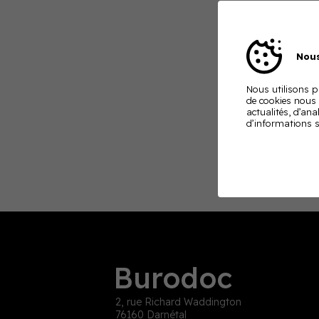
Nous
Nous utilisons pl
de cookies nous
actualités, d’ana
d’informations s
Burodoc
2, rue Richard Waddington
76160 Darnétal