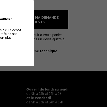
Sur devis
AJOUTER À MA DEMANDE
okies !
DE DEVIS
sible. Le dépôt
ormés de nos
En ajoutant ce produit à votre panier,
Pour plus
nous vous enverrons un devis ajusté à
votre besoin
Télécharger la fiche technique
Ouvert du lundi au jeudi
de 9h à 13h et 14h à 18h
et le vendredi
de 9h à 13h et 14h à 17h