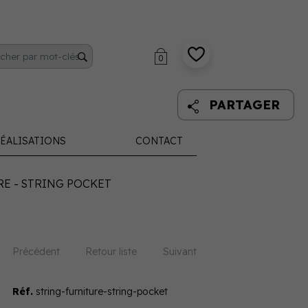
0
PARTAGER
ÉALISATIONS
CONTACT
E - STRING POCKET
Précédent
Retour liste
Suivant
Réf.
string-furniture-string-pocket