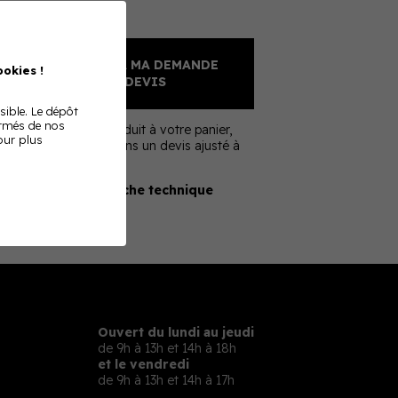
Sur devis
AJOUTER À MA DEMANDE
okies !
DE DEVIS
sible. Le dépôt
ormés de nos
En ajoutant ce produit à votre panier,
Pour plus
nous vous enverrons un devis ajusté à
votre besoin
Télécharger la fiche technique
Ouvert du lundi au jeudi
de 9h à 13h et 14h à 18h
et le vendredi
de 9h à 13h et 14h à 17h