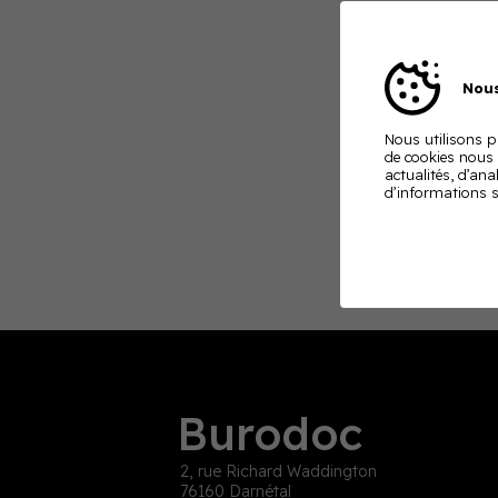
Nous
Nous utilisons pl
de cookies nous
actualités, d’ana
d’informations s
Burodoc
2, rue Richard Waddington
76160 Darnétal