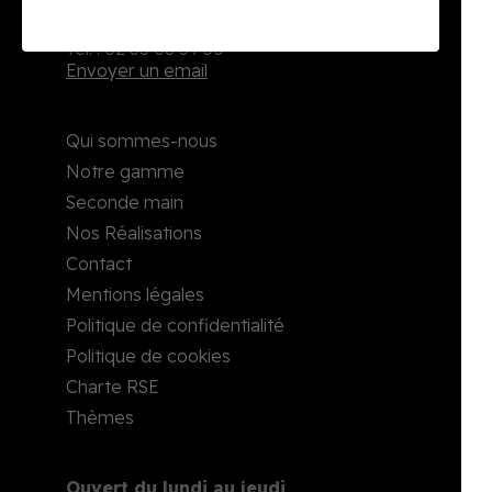
2, rue Richard Waddington
76160 Darnétal
Tél. : 02 35 08 59 50
Envoyer un email
Qui sommes-nous
Notre gamme
Seconde main
Nos Réalisations
Contact
Mentions légales
Politique de confidentialité
Politique de cookies
Charte RSE
Thèmes
Ouvert du lundi au jeudi