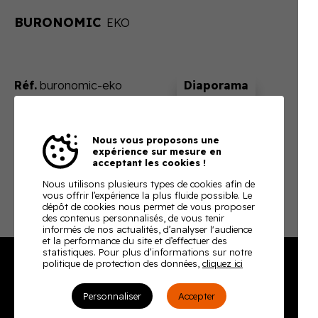
BURONOMIC
EKO
Réf.
buronomic-eko
Sur devis
Nous vous proposons une
En ajoutant ce produit à votre panier, nous vous
expérience sur mesure en
enverrons un devis ajusté à votre besoin
acceptant les cookies !
Télécharger la fiche technique
Nous utilisons plusieurs types de cookies afin de
vous offrir l’expérience la plus fluide possible. Le
dépôt de cookies nous permet de vous proposer
des contenus personnalisés, de vous tenir
informés de nos actualités, d’analyser l'audience
et la performance du site et d’effectuer des
statistiques. Pour plus d’informations sur notre
politique de protection des données,
cliquez ici
Burodoc
Personnaliser
Accepter