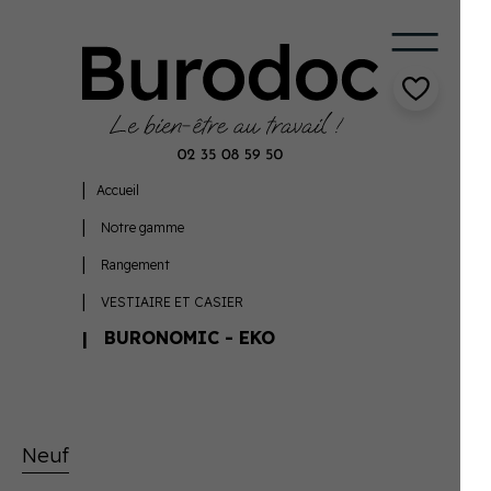
Accueil
Notre gamme
Rangement
VESTIAIRE ET CASIER
BURONOMIC - EKO
Neuf