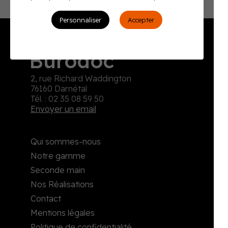
Personnaliser
Accepter
Burodoc
2, rue Richard Waddington
76160 Darnétal
Tél. : 02 35 08 59 50
Envoyer un email
Qui sommes-nous
Notre gamme
Seconde main
Nos Réalisations
Contact
Mentions légales
Politique de confidentialité