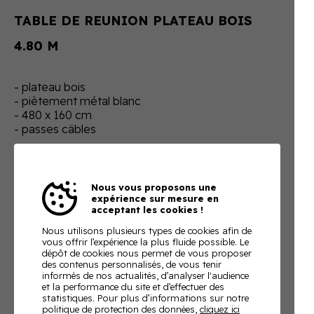
TABLE DE REUNION PLATEAU BOIS
4.80 M
- plateau bois
- piètement métal blanc
- 480 x 160 cm
- passes câbles
Réf.
produit-1
Nous vous proposons une
expérience sur mesure en
1500 H.T.
acceptant les cookies !
TVA 20%
Nous utilisons plusieurs types de cookies afin de
vous offrir l’expérience la plus fluide possible. Le
En ajoutant ce produit à votre panier, nous vous
dépôt de cookies nous permet de vous proposer
enverrons un devis ajusté à votre besoin
des contenus personnalisés, de vous tenir
informés de nos actualités, d’analyser l'audience
Télécharger la fiche technique
et la performance du site et d’effectuer des
statistiques. Pour plus d’informations sur notre
politique de protection des données,
cliquez ici