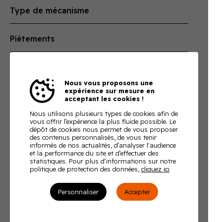
prévention TMS
(1)
Réglable 4D
(1)
Type de mécanisme
Giratoire
(1)
Piètements
Hauteur
(1)
Mouvement latéral
(1)
Roulettes
(1)
Dossier
Duo back
(1)
5 branches
(1)
Nous vous proposons une
Liberté de mouvement
(1)
expérience sur mesure en
Résille
(1)
Taille dossier
acceptant les cookies !
Garnis
(1)
Nous utilisons plusieurs types de cookies afin de
Dossier moyen
(1)
vous offrir l’expérience la plus fluide possible. Le
dépôt de cookies nous permet de vous proposer
des contenus personnalisés, de vous tenir
informés de nos actualités, d’analyser l'audience
et la performance du site et d’effectuer des
statistiques. Pour plus d’informations sur notre
politique de protection des données,
cliquez ici
Personnaliser
Accepter