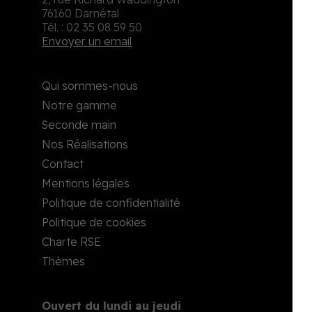
76160 Darnétal
Tél. : 02 35 08 59 50
Envoyer un email
Qui sommes-nous
Notre gamme
Seconde main
Nos Réalisations
Contact
Mentions légales
Politique de confidentialité
Politique de cookies
Charte RSE
Thèmes
Ouvert du lundi au jeudi