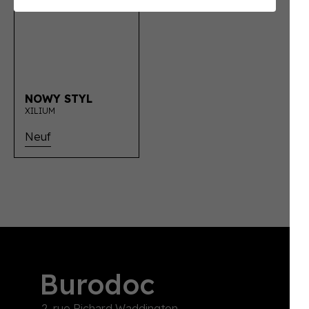
NOWY STYL
XILIUM
Neuf
Burodoc
2, rue Richard Waddington