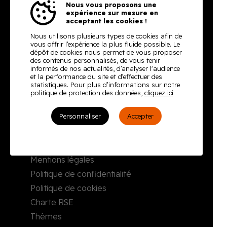
Burodoc
Nous vous proposons une
expérience sur mesure en
acceptant les cookies !
2, rue Richard Waddington
76160 Darnétal
Nous utilisons plusieurs types de cookies afin de
vous offrir l’expérience la plus fluide possible. Le
Tél. : 02 35 08 59 50
dépôt de cookies nous permet de vous proposer
Envoyer un email
des contenus personnalisés, de vous tenir
informés de nos actualités, d’analyser l'audience
et la performance du site et d’effectuer des
statistiques. Pour plus d’informations sur notre
Qui sommes-nous
politique de protection des données,
cliquez ici
Notre gamme
Personnaliser
Accepter
Seconde main
Nos Réalisations
Contact
Mentions légales
Politique de confidentialité
Politique de cookies
Charte RSE
Thèmes