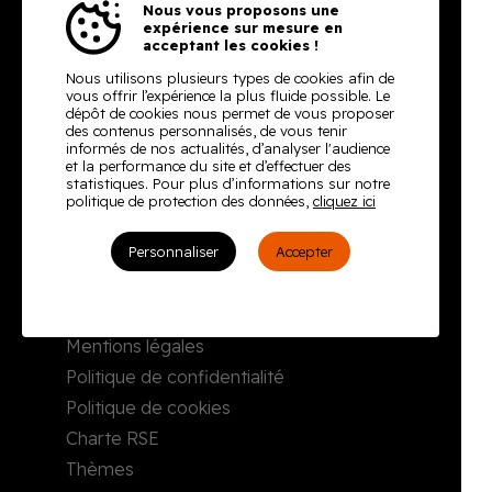
Burodoc
Nous vous proposons une
expérience sur mesure en
acceptant les cookies !
2, rue Richard Waddington
76160 Darnétal
Nous utilisons plusieurs types de cookies afin de
vous offrir l’expérience la plus fluide possible. Le
Tél. : 02 35 08 59 50
dépôt de cookies nous permet de vous proposer
Envoyer un email
des contenus personnalisés, de vous tenir
informés de nos actualités, d’analyser l'audience
et la performance du site et d’effectuer des
statistiques. Pour plus d’informations sur notre
Qui sommes-nous
politique de protection des données,
cliquez ici
Notre gamme
Personnaliser
Accepter
Seconde main
Nos Réalisations
Contact
Mentions légales
Politique de confidentialité
Politique de cookies
Charte RSE
Thèmes