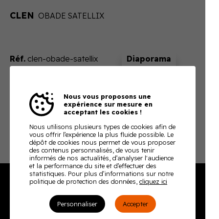
CLEN
OBADE SATELLIX
Réf.
clen-obade-satellix
Sur devis
Nous vous proposons une
En ajoutant ce produit à votre panier, nous vous
expérience sur mesure en
enverrons un devis ajusté à votre besoin
acceptant les cookies !
Télécharger la fiche technique
Nous utilisons plusieurs types de cookies afin de
vous offrir l’expérience la plus fluide possible. Le
dépôt de cookies nous permet de vous proposer
des contenus personnalisés, de vous tenir
informés de nos actualités, d’analyser l'audience
et la performance du site et d’effectuer des
statistiques. Pour plus d’informations sur notre
politique de protection des données,
cliquez ici
Burodoc
Personnaliser
Accepter