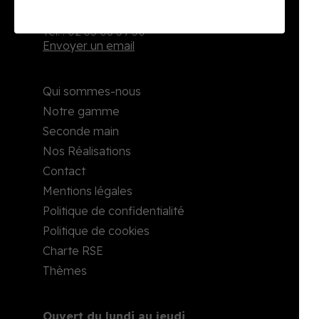
2, rue Richard Waddington
76160 Darnétal
Tél. : 02 35 08 59 50
Envoyer un email
Qui sommes-nous
Notre gamme
Seconde main
Nos Réalisations
Contact
Mentions légales
Politique de confidentialité
Politique de cookies
Charte RSE
Thèmes
Ouvert du lundi au jeudi